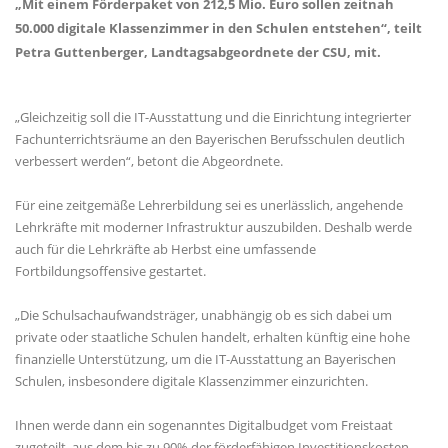
Mit einem Förderpaket von 212,5 Mio. Euro sollen zeitnah
50.000 digitale Klassenzimmer in den Schulen entstehen“, teilt
Petra Guttenberger,
Landtagsabgeordnete der CSU, mit.
Gleichzeitig soll die IT-Ausstattung und die Einrichtung integrierter
Fachunterrichtsräume an den Bayerischen Berufsschulen deutlich
verbessert werden“, betont die Abgeordnete.
Für eine zeitgemäße Lehrerbildung sei es unerlässlich, angehende
Lehrkräfte mit moderner Infrastruktur auszubilden. Deshalb werde
auch für die Lehrkräfte ab Herbst eine umfassende
Fortbildungsoffensive gestartet.
Die Schulsachaufwandsträger, unabhängig ob es sich dabei um
private oder staatliche Schulen handelt, erhalten künftig eine hohe
finanzielle Unterstützung, um die IT-Ausstattung an Bayerischen
Schulen, insbesondere digitale Klassenzimmer einzurichten.
Ihnen werde dann ein sogenanntes Digitalbudget vom Freistaat
zugeteilt, aus dem bis zu 90% der förderfähigen Investitionskosten