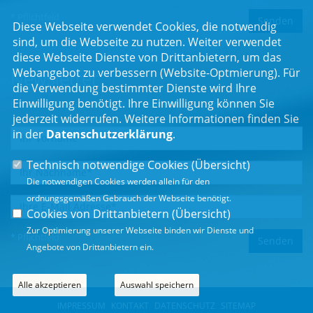
* Pflichtfeld
Diese Webseite verwendet Cookies, die notwendig
sind, um die Webseite zu nutzen. Weiter verwendet
diese Webseite Dienste von Drittanbietern, um das
Webangebot zu verbessern (Website-Optmierung). Für
Newsletter
die Verwendung bestimmter Dienste wird Ihre
Einwilligung benötigt. Ihre Einwilligung können Sie
Erhalten Sie Neuigkeiten aus dem Landtag und der Region.
jederzeit widerrufen. Weitere Informationen finden Sie
in der
Datenschutzerklärung
.
Technisch notwendige Cookies (
Übersicht
)
Die notwendigen Cookies werden allein für den
ordnungsgemäßen Gebrauch der Webseite benötigt.
Cookies von Drittanbietern (
Übersicht
)
Zur Optimierung unserer Webseite binden wir Dienste und
* Pflichtfeld
Angebote von Drittanbietern ein.
Alle akzeptieren
Auswahl speichern
IMPRESSUM
KONTAKT
DATENSCHUTZ
SITEMAP