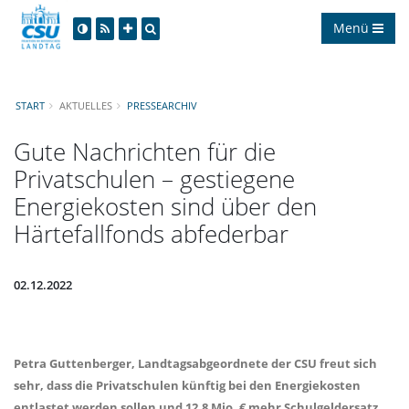
Menü
START
AKTUELLES
PRESSEARCHIV
Gute Nachrichten für die
Privatschulen – gestiegene
Energiekosten sind über den
Härtefallfonds abfederbar
02.12.2022
Petra Guttenberger
, Landtagsabgeordnete der CSU freut sich
sehr, dass die Privatschulen künftig bei den Energiekosten
entlastet werden sollen und 12,8 Mio. € mehr Schulgeldersatz